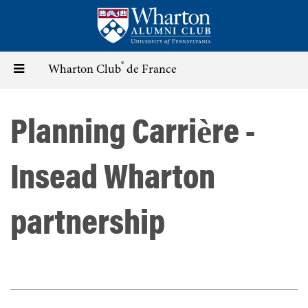
Skip
to
main
content
®
Toggle
Wharton Club
de France
navigation
Planning Carrière -
Insead Wharton
partnership