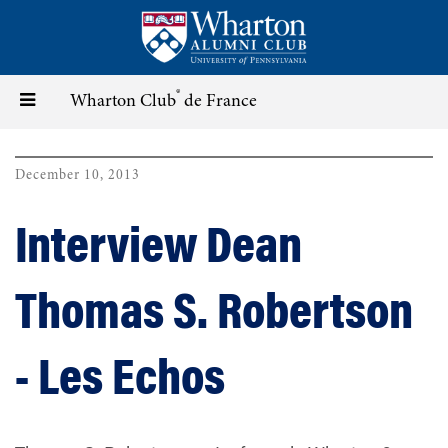
Skip
to
main
content
®
Toggle
Wharton Club
de France
navigation
December 10, 2013
Interview Dean
Thomas S. Robertson
- Les Echos