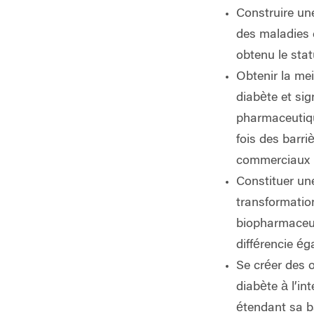
Construire un
des maladies 
obtenu le stat
Obtenir la mei
diabète
et si
pharmaceutiq
fois des barr
commerciaux i
Constituer un
transformation
biopharmaceu
différencie é
Se créer des 
diabète à l’in
étendant sa b