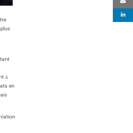
tre
 plus
tant
nt à
tats en
sais
réation