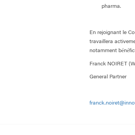
pharma.
En rejoignant le Co
travaillera activem
notamment bénéfici
Franck NOIRET (
General Partner
franck.noiret@innov