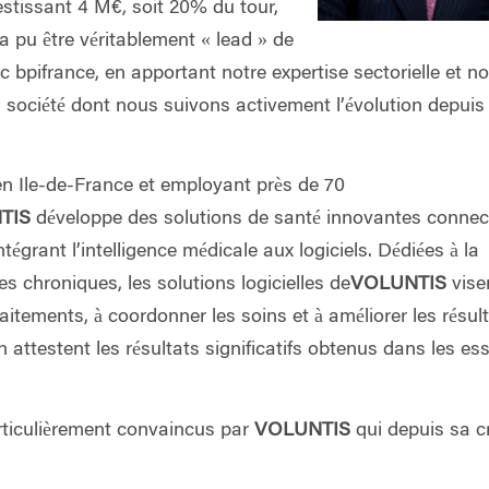
tissant 4 M€, soit 20% du tour,
a pu être véritablement « lead » de
c bpifrance, en apportant notre expertise sectorielle et no
 société dont nous suivons activement l’évolution depuis
n Ile-de-France et employant près de 70
TIS
développe des solutions de santé innovantes connec
ntégrant l’intelligence médicale aux logiciels. Dédiées à la
s chroniques, les solutions logicielles de
VOLUNTIS
vise
raitements, à coordonner les soins et à améliorer les résul
n attestent les résultats significatifs obtenus dans les es
ticulièrement convaincus par
VOLUNTIS
qui depuis sa c