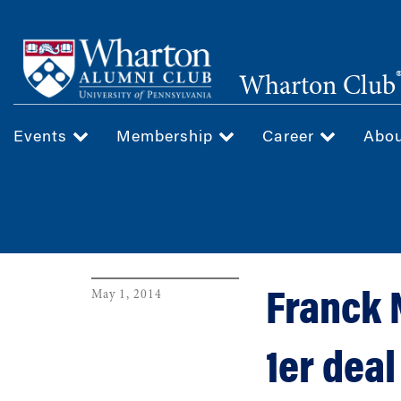
Skip
to
main
Wharton Club
content
Events
Membership
Career
Abo
May 1, 2014
Franck 
1er deal