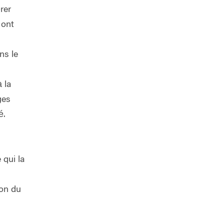
rer
 ont
ns le
 la
ges
é.
 qui la
ion du