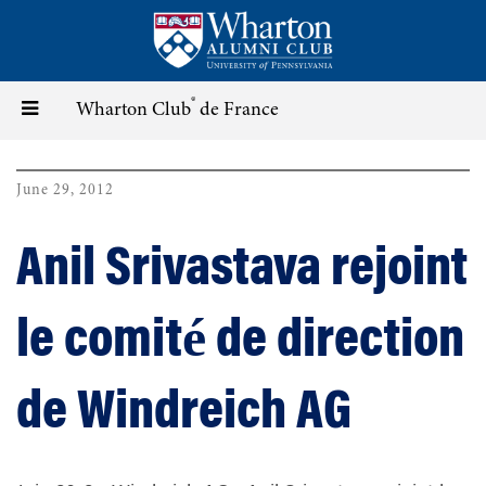
Skip
to
main
content
®
Toggle
Wharton Club
de France
navigation
June 29, 2012
Anil Srivastava rejoint
le comité de direction
de Windreich AG