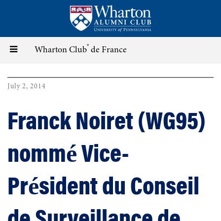
Skip
to
main
content
®
Toggle
Wharton Club
de France
navigation
July 2, 2014
Franck Noiret (WG95)
nommé Vice-
Président du Conseil
de Surveillance de